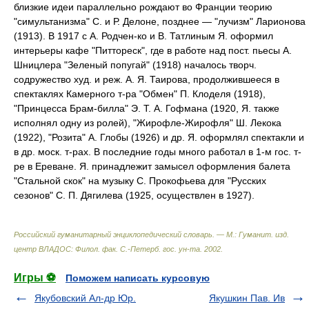
близкие идеи параллельно рождают во Франции теорию
"симультанизма" С. и Р. Делоне, позднее — "лучизм" Ларионова
(1913). В 1917 с А. Родчен-ко и В. Татлиным Я. оформил
интерьеры кафе "Питтореск", где в работе над пост. пьесы А.
Шницлера "Зеленый попугай" (1918) началось творч.
содружество худ. и реж. А. Я. Таирова, продолжившееся в
спектаклях Камерного т-ра "Обмен" П. Клоделя (1918),
"Принцесса Брам-билла" Э. Т. А. Гофмана (1920, Я. также
исполнял одну из ролей), "Жирофле-Жирофля" Ш. Лекока
(1922), "Розита" А. Глобы (1926) и др. Я. оформлял спектакли и
в др. моск. т-рах. В последние годы много работал в 1-м гос. т-
ре в Ереване. Я. принадлежит замысел оформления балета
"Стальной скок" на музыку С. Прокофьева для "Русских
сезонов" С. П. Дягилева (1925, осуществлен в 1927).
Российский гуманитарный энциклопедический словарь. — М.: Гуманит. изд.
центр ВЛАДОС: Филол. фак. С.-Петерб. гос. ун-та
.
2002
.
Игры ⚽
Поможем написать курсовую
Якубовский Ал-др Юр.
Якушкин Пав. Ив