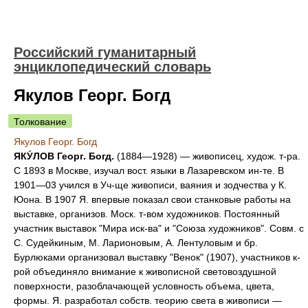
Российский гуманитарный
энциклопедический словарь
Якулов Георг. Богд
Толкование
Якулов Георг. Богд
ЯКУ́ЛОВ Георг. Богд.
(1884—1928) — живописец, худож. т-ра.
С 1893 в Москве, изучал вост. языки в Лазаревском ин-те. В
1901—03 учился в Уч-ще живописи, ваяния и зодчества у К.
Юона. В 1907 Я. впервые показал свои станковые работы на
выставке, организов. Моск. т-вом художников. Постоянный
участник выставок "Мира иск-ва" и "Союза художников". Совм. с
С. Судейкиным, М. Ларионовым, А. Лентуловым и бр.
Бурлюками организовал выставку "Венок" (1907), участников к-
рой объединяло внимание к живописной световоздушной
поверхности, разоблачающей условность объема, цвета,
формы. Я. разработал собств. теорию света в живописи —